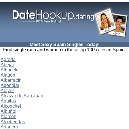
Meet Sexy Spain Singles Today!
Find single men and women in these top 100 cities in Spain:
Ágreda
Abéjar
Albacete
Alagón
Albarracín
Abenójar
Alayor
Alcázar de San Juan
Águilas
Alconchel
Albuñol
Alarcón
Alcobendas
Adanero