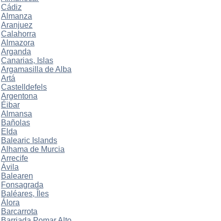
Cádiz
Almanza
Aranjuez
Calahorra
Almazora
Arganda
Canarias, Islas
Argamasilla de Alba
Artá
Castelldefels
Argentona
Éibar
Almansa
Bañolas
Elda
Balearic Islands
Alhama de Murcia
Arrecife
Ávila
Balearen
Fonsagrada
Baléares, Îles
Álora
Barcarrota
Barriada Pomar Alto