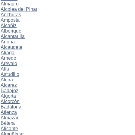
Almagro
Alcolea del Pinar
Anchuras
Amposta
Alcañiz
Alberique
Alcantarilla
Arjona
Alcaudete
Aliaga
Arnedo
Arévalo
Alía
Astudillo
Alcira
Alcaraz
Badajoz
Algorta
Alcorcón
Badalona
Atienza
Almazán
Bétera
Alicante
Almuñécar