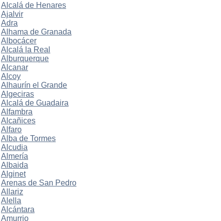
Alcalá de Henares
Ajalvir
Adra
Alhama de Granada
Albocácer
Alcalá la Real
Alburquerque
Alcanar
Alcoy
Alhaurín el Grande
Algeciras
Alcalá de Guadaira
Alfambra
Alcañices
Alfaro
Alba de Tormes
Alcudia
Almería
Albaida
Alginet
Arenas de San Pedro
Allariz
Alella
Alcántara
Amurrio